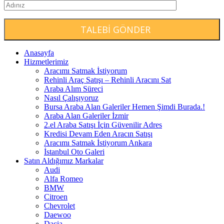
Anasayfa
Hizmetlerimiz
Aracımı Satmak İstiyorum
Rehinli Araç Satışı – Rehinli Aracını Sat
Araba Alım Süreci
Nasıl Çalışıyoruz
Bursa Araba Alan Galeriler Hemen Şimdi Burada.!
Araba Alan Galeriler İzmir
2.el Araba Satışı İçin Güvenilir Adres
Kredisi Devam Eden Aracın Satışı
Aracımı Satmak İstiyorum Ankara
İstanbul Oto Galeri
Satın Aldığımız Markalar
Audi
Alfa Romeo
BMW
Citroen
Chevrolet
Daewoo
Dacia