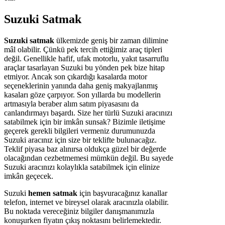
Suzuki Satmak
Suzuki satmak
ülkemizde geniş bir zaman dilimine
mâl olabilir. Çünkü pek tercih ettiğimiz araç tipleri
değil. Genellikle hafif, ufak motorlu, yakıt tasarruflu
araçlar tasarlayan Suzuki bu yönden pek bize hitap
etmiyor. Ancak son çıkardığı kasalarda motor
seçeneklerinin yanında daha geniş makyajlanmış
kasaları göze çarpıyor. Son yıllarda bu modellerin
artmasıyla beraber alım satım piyasasını da
canlandırmayı başardı. Size her türlü Suzuki aracınızı
satabilmek için bir imkân sunsak? Bizimle iletişime
geçerek gerekli bilgileri vermeniz durumunuzda
Suzuki aracınız için size bir teklifte bulunacağız.
Teklif piyasa baz alınırsa oldukça güzel bir değerde
olacağından cezbetmemesi mümkün değil. Bu sayede
Suzuki aracınızı kolaylıkla satabilmek için elinize
imkân geçecek.
Suzuki
hemen satmak
için başvuracağınız kanallar
telefon, internet ve bireysel olarak aracınızla olabilir.
Bu noktada vereceğiniz bilgiler danışmanımızla
konuşurken fiyatın çıkış noktasını belirlemektedir.