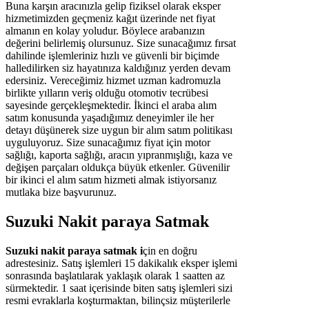
Buna karşın aracınızla gelip fiziksel olarak eksper
hizmetimizden geçmeniz kağıt üzerinde net fiyat
almanın en kolay yoludur. Böylece arabanızın
değerini belirlemiş olursunuz. Size sunacağımız fırsat
dahilinde işlemleriniz hızlı ve güvenli bir biçimde
halledilirken siz hayatınıza kaldığınız yerden devam
edersiniz. Vereceğimiz hizmet uzman kadromuzla
birlikte yılların veriş olduğu otomotiv tecrübesi
sayesinde gerçekleşmektedir. İkinci el araba alım
satım konusunda yaşadığımız deneyimler ile her
detayı düşünerek size uygun bir alım satım politikası
uyguluyoruz. Size sunacağımız fiyat için motor
sağlığı, kaporta sağlığı, aracın yıpranmışlığı, kaza ve
değişen parçaları oldukça büyük etkenler. Güvenilir
bir ikinci el alım satım hizmeti almak istiyorsanız
mutlaka bize başvurunuz.
Suzuki Nakit paraya Satmak
Suzuki nakit paraya satmak i
çin en doğru
adrestesiniz. Satış işlemleri 15 dakikalık eksper işlemi
sonrasında başlatılarak yaklaşık olarak 1 saatten az
sürmektedir. 1 saat içerisinde biten satış işlemleri sizi
resmi evraklarla koşturmaktan, bilinçsiz müşterilerle