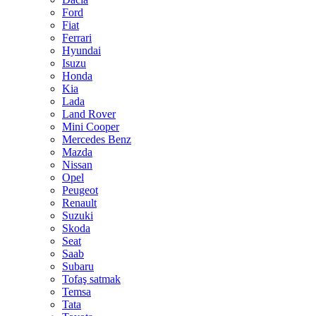
Ford
Fiat
Ferrari
Hyundai
Isuzu
Honda
Kia
Lada
Land Rover
Mini Cooper
Mercedes Benz
Mazda
Nissan
Opel
Peugeot
Renault
Suzuki
Skoda
Seat
Saab
Subaru
Tofaş satmak
Temsa
Tata