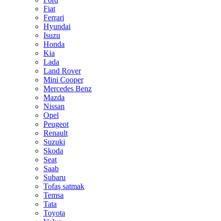
Fiat
Ferrari
Hyundai
Isuzu
Honda
Kia
Lada
Land Rover
Mini Cooper
Mercedes Benz
Mazda
Nissan
Opel
Peugeot
Renault
Suzuki
Skoda
Seat
Saab
Subaru
Tofaş satmak
Temsa
Tata
Toyota