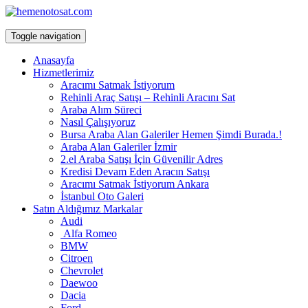
Toggle navigation
Anasayfa
Hizmetlerimiz
Aracımı Satmak İstiyorum
Rehinli Araç Satışı – Rehinli Aracını Sat
Araba Alım Süreci
Nasıl Çalışıyoruz
Bursa Araba Alan Galeriler Hemen Şimdi Burada.!
Araba Alan Galeriler İzmir
2.el Araba Satışı İçin Güvenilir Adres
Kredisi Devam Eden Aracın Satışı
Aracımı Satmak İstiyorum Ankara
İstanbul Oto Galeri
Satın Aldığımız Markalar
Audi
Alfa Romeo
BMW
Citroen
Chevrolet
Daewoo
Dacia
Ford