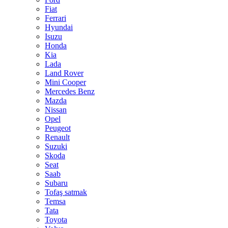
Fiat
Ferrari
Hyundai
Isuzu
Honda
Kia
Lada
Land Rover
Mini Cooper
Mercedes Benz
Mazda
Nissan
Opel
Peugeot
Renault
Suzuki
Skoda
Seat
Saab
Subaru
Tofaş satmak
Temsa
Tata
Toyota