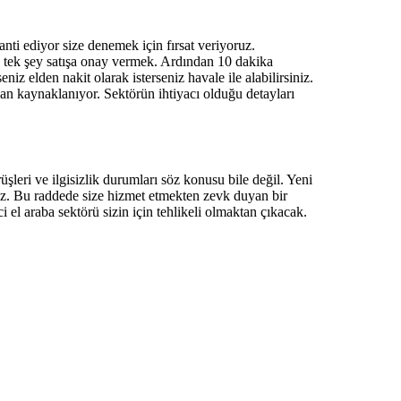
anti ediyor size denemek için fırsat veriyoruz.
en tek şey satışa onay vermek. Ardından 10 dakika
iz elden nakit olarak isterseniz havale ile alabilirsiniz.
an kaynaklanıyor. Sektörün ihtiyacı olduğu detayları
şleri ve ilgisizlik durumları söz konusu bile değil. Yeni
niz. Bu raddede size hizmet etmekten zevk duyan bir
 el araba sektörü sizin için tehlikeli olmaktan çıkacak.