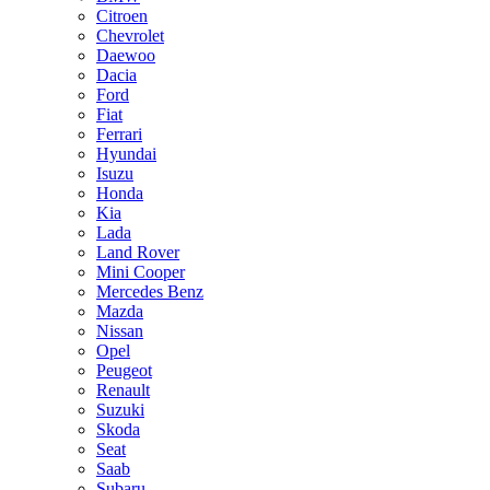
Citroen
Chevrolet
Daewoo
Dacia
Ford
Fiat
Ferrari
Hyundai
Isuzu
Honda
Kia
Lada
Land Rover
Mini Cooper
Mercedes Benz
Mazda
Nissan
Opel
Peugeot
Renault
Suzuki
Skoda
Seat
Saab
Subaru