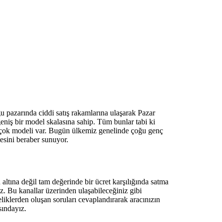
u pazarında ciddi satış rakamlarına ulaşarak Pazar
eniş bir model skalasına sahip. Tüm bunlar tabi ki
birçok modeli var. Bugün ülkemiz genelinde çoğu genç
tesini beraber sunuyor.
altına değil tam değerinde bir ücret karşılığında satma
iz. Bu kanallar üzerinden ulaşabileceğiniz gibi
eliklerden oluşan soruları cevaplandırarak aracınızın
sındayız.