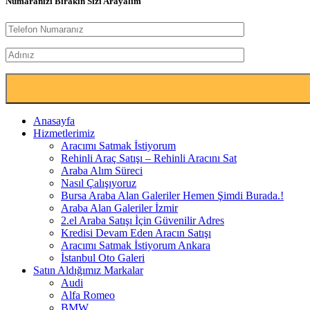
Numaranızı Bırakın Sizi Arayalım
Anasayfa
Hizmetlerimiz
Aracımı Satmak İstiyorum
Rehinli Araç Satışı – Rehinli Aracını Sat
Araba Alım Süreci
Nasıl Çalışıyoruz
Bursa Araba Alan Galeriler Hemen Şimdi Burada.!
Araba Alan Galeriler İzmir
2.el Araba Satışı İçin Güvenilir Adres
Kredisi Devam Eden Aracın Satışı
Aracımı Satmak İstiyorum Ankara
İstanbul Oto Galeri
Satın Aldığımız Markalar
Audi
Alfa Romeo
BMW