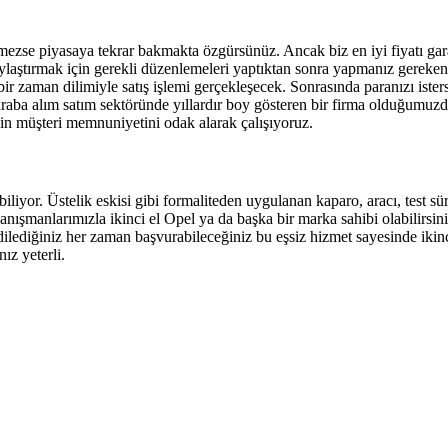
etmezse piyasaya tekrar bakmakta özgürsünüz. Ancak biz en iyi fiyatı gar
laylaştırmak için gerekli düzenlemeleri yaptıktan sonra yapmanız gerek
ir zaman dilimiyle satış işlemi gerçekleşecek. Sonrasında paranızı istersen
raba alım satım sektöründe yıllardır boy gösteren bir firma olduğumuzd
çin müşteri memnuniyetini odak alarak çalışıyoruz.
iyor. Üstelik eskisi gibi formaliteden uygulanan kaparo, aracı, test sürü
anışmanlarımızla ikinci el Opel ya da başka bir marka sahibi olabilirsi
ilediğiniz her zaman başvurabileceğiniz bu eşsiz hizmet sayesinde ikinci
ız yeterli.