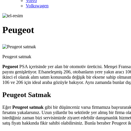
Volvo
Volkswagen
Peugeot
Peugeot satmak
Pegueot
PSA içerisinde yer alan bir otomotiv üreticisi. Menşei Frans
payını genişletiyor. Efsaneleşmiş 206, otobanların yere yakın aracı 1
ikinci el olarak alım satım konusunda değişik bir eksene sahip olması
106 ve 206 için ideal araba gözüyle bakıyor. Aynı zamanda bunlar dı
Peugeot Satmak
Eğer
Peugeot satmak
gibi bir düşünceniz varsa firmamıza başvurarak e
fırsatını yakalarsınız. Uzun yıllardır bu sektörde yer almış bir firma 
istediğiniz zaman bizi servisimizde ziyaret edebilir danışmanlık hizme
satış fiyatı hakkında fikir sahibi olabilirsiniz. Bunla beraber Peugeo