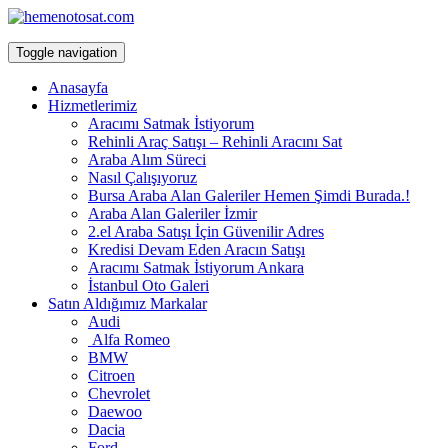
Toggle navigation
Anasayfa
Hizmetlerimiz
Aracımı Satmak İstiyorum
Rehinli Araç Satışı – Rehinli Aracını Sat
Araba Alım Süreci
Nasıl Çalışıyoruz
Bursa Araba Alan Galeriler Hemen Şimdi Burada.!
Araba Alan Galeriler İzmir
2.el Araba Satışı İçin Güvenilir Adres
Kredisi Devam Eden Aracın Satışı
Aracımı Satmak İstiyorum Ankara
İstanbul Oto Galeri
Satın Aldığımız Markalar
Audi
Alfa Romeo
BMW
Citroen
Chevrolet
Daewoo
Dacia
Ford