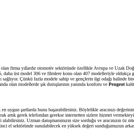
a olan firma yıllardır otomotiv sektöründe özellikle Avrupa ve Uzak Doğ
06, daha üst model 306 ve filmlere konu olan 407 modelleriyle oldukça g
nı sağlıyor. Çünkü fazla modele sahip ve gençlerin ilgi odağı halinde 
şında olan modellerde şık duruşlarının yanında konforu ve
Peugeot
kali
n uygun şartlarda bunu başarabilirsiniz. Böylelikle aracınızı değerinin 
olarak artık gerek telefondan gerekse internetten sizlere hizmet vermektey
ti alabilirsiniz. Uzman danışmanımızın size sorduğu ve aracınızın öz nit
t ikinci el sektöründe sunulabilecek en yüksek değeri sunduğumuzun arka